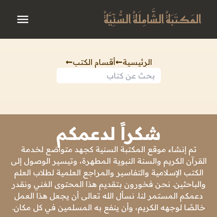
المَكتَبَةُ الشَّامِلَةُ السُّنِّيَّةُ
الرئيسية
أقسام الكتب
شكراً لدعمكم
تم إنشاء موقع المكتبة السنية كجهد متواضع لخدمة
القرآن الكريم والسنة النبوية المطهرة، وتيسير الوصول إلى
الكتب الإسلامية والتفاسير والمراجع العلمية لطلاب العلم
والباحثين. نحن فخورون بتقديم هذا المحتوى الغني ونقدر
دعمكم المستمر لنا. نسأل الله تعالى أن يجعل هذا العمل
خالصًا لوجهه الكريم، وأن ينفع به المسلمين في كل مكان.