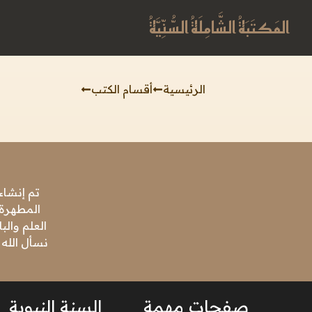
المَكتَبَةُ الشَّامِلَةُ السُّنِّيَّةُ
الرئيسية
أقسام الكتب
تم إنشاء
المطهرة،
العلم وال
نسأل الله 
صفحات مهمة
السنة النبوية