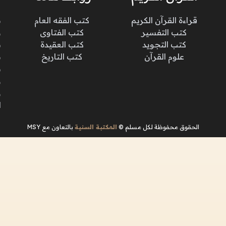
قراءة القرآن الكريم
كتب الفقه العام
م
كتب التفسير
كتب الفتاوى
و
كتب التجويد
كتب العقيدة
ن
علوم القرآن
كتب التاريخ
م
م
و
و
ا
الحقوق محفوظة لكل مسلم ©
المكتبة السنية
بالتعاون مع MSY