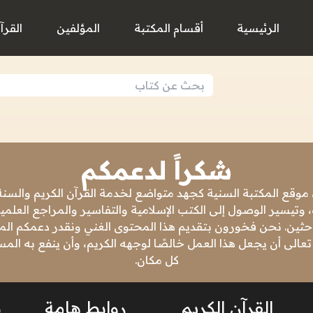
الرئيسية
أقسام المكتبة
المؤلفين
القرآ
شكراً لدعمكم
 موقع المكتبة السنية كجهد متواضع لخدمة القرآن الكريم والسنة 
 وتيسير الوصول إلى الكتب الإسلامية والتفاسير والمراجع العلمي
باحثين. نحن فخورون بتقديم هذا المحتوى الغني ونقدر دعمكم المس
تعالى أن يجعل هذا العمل خالصًا لوجهه الكريم، وأن ينفع به ال
كل مكان.
القرآن الكريم
روابط هامة
ن