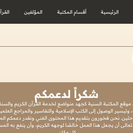
الرئيسية
أقسام المكتبة
المؤلفين
القرآ
شكراً لدعمكم
 موقع المكتبة السنية كجهد متواضع لخدمة القرآن الكريم والسنة 
 وتيسير الوصول إلى الكتب الإسلامية والتفاسير والمراجع العلمي
باحثين. نحن فخورون بتقديم هذا المحتوى الغني ونقدر دعمكم المس
تعالى أن يجعل هذا العمل خالصًا لوجهه الكريم، وأن ينفع به ال
كل مكان.