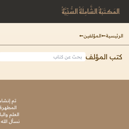
المَكتَبَةُ الشَّامِلَةُ السُّنِّيَّةُ
الرئيسية
المؤلفين
كتب المؤلف
تم إنشاء
المطهرة،
العلم وال
نسأل الله 