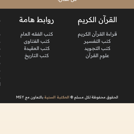
القرآن الكريم
روابط هامة
ن
قراءة القرآن الكريم
كتب الفقه العام
م
كتب التفسير
كتب الفتاوى
و
كتب التجويد
كتب العقيدة
ن
علوم القرآن
كتب التاريخ
م
م
و
و
ا
الحقوق محفوظة لكل مسلم ©
المكتبة السنية
بالتعاون مع MSY