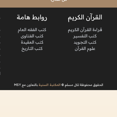
القرآن الكريم
روابط هامة
ن
قراءة القرآن الكريم
كتب الفقه العام
م
كتب التفسير
كتب الفتاوى
و
كتب التجويد
كتب العقيدة
ن
علوم القرآن
كتب التاريخ
م
م
و
و
ا
الحقوق محفوظة لكل مسلم ©
المكتبة السنية
بالتعاون مع MSY