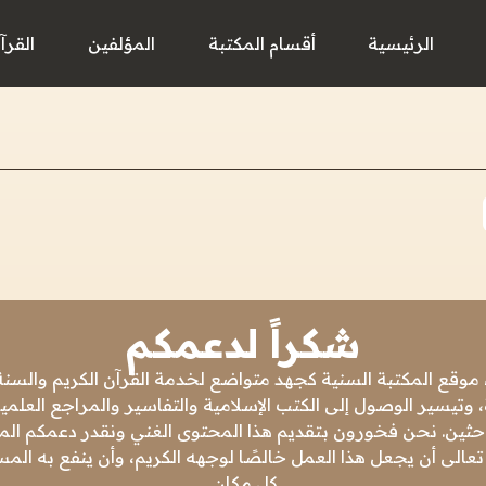
الرئيسية
أقسام المكتبة
المؤلفين
القرآ
شكراً لدعمكم
 موقع المكتبة السنية كجهد متواضع لخدمة القرآن الكريم والسنة 
 وتيسير الوصول إلى الكتب الإسلامية والتفاسير والمراجع العلمي
باحثين. نحن فخورون بتقديم هذا المحتوى الغني ونقدر دعمكم المس
تعالى أن يجعل هذا العمل خالصًا لوجهه الكريم، وأن ينفع به ال
كل مكان.