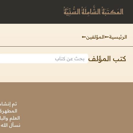
المَكتَبَةُ الشَّامِلَةُ السُّنِّيَّةُ
الرئيسية
المؤلفين
كتب المؤلف
تم إنشاء
المطهرة،
العلم وال
نسأل الله 