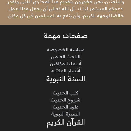
والباحثين. نحن فخورون بتقديم هذا المحتوى الغني ونقدر
دعمكم المستمر لنا. نسأل الله تعالى أن يجعل هذا العمل
خالصًا لوجهه الكريم، وأن ينفع به المسلمين في كل مكان.
صفحات مهمة
سياسة الخصوصة
الباحث العلمي
أسماء المؤلفين
أقسام المكتبة
السنة النبوية
كتب الحديث
شروح الحديث
علوم الحديث
السيرة النبوية
القرآن الكريم