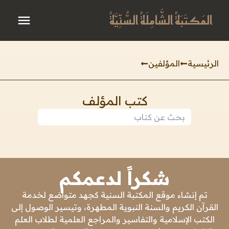
المَكتَبَةُ الشَّامِلَةُ السُّنِّيَّةُ
الرئيسية
المؤلفين
كتب المؤلف
شكراً لدعمكم
تم إنشاء موقع المكتبة السنية كجهد متواضع لخدمة
القرآن الكريم والسنة النبوية المطهرة، وتيسير الوصول إلى
الكتب الإسلامية والتفاسير والمراجع العلمية لطلاب العلم