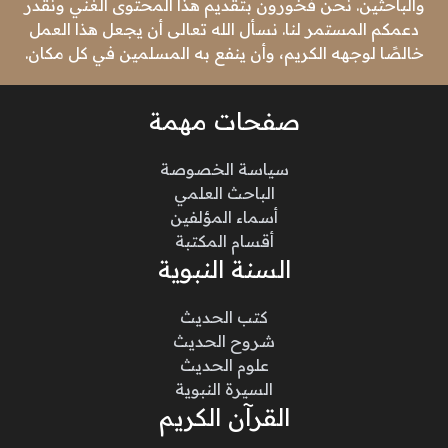
والباحثين. نحن فخورون بتقديم هذا المحتوى الغني ونقدر
دعمكم المستمر لنا. نسأل الله تعالى أن يجعل هذا العمل
خالصًا لوجهه الكريم، وأن ينفع به المسلمين في كل مكان.
صفحات مهمة
سياسة الخصوصة
الباحث العلمي
أسماء المؤلفين
أقسام المكتبة
السنة النبوية
كتب الحديث
شروح الحديث
علوم الحديث
السيرة النبوية
القرآن الكريم