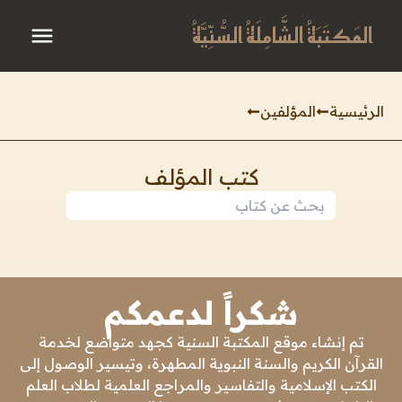
المَكتَبَةُ الشَّامِلَةُ السُّنِّيَّةُ
الرئيسية
المؤلفين
كتب المؤلف
شكراً لدعمكم
تم إنشاء موقع المكتبة السنية كجهد متواضع لخدمة
القرآن الكريم والسنة النبوية المطهرة، وتيسير الوصول إلى
الكتب الإسلامية والتفاسير والمراجع العلمية لطلاب العلم