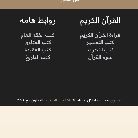
القرآن الكريم
روابط هامة
ن
قراءة القرآن الكريم
كتب الفقه العام
م
كتب التفسير
كتب الفتاوى
و
كتب التجويد
كتب العقيدة
ن
علوم القرآن
كتب التاريخ
م
م
و
و
ا
الحقوق محفوظة لكل مسلم ©
المكتبة السنية
بالتعاون مع MSY