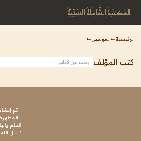
المَكتَبَةُ الشَّامِلَةُ السُّنِّيَّةُ
الرئيسية
المؤلفين
كتب المؤلف
تم إنشاء
المطهرة،
العلم وال
نسأل الله 