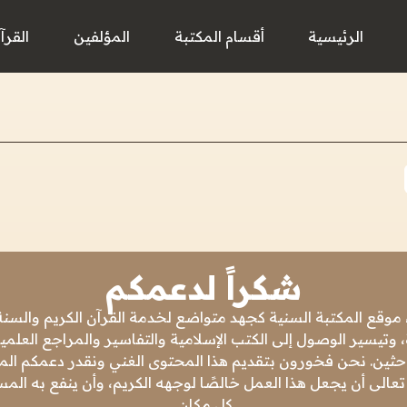
الرئيسية
أقسام المكتبة
المؤلفين
القرآ
شكراً لدعمكم
 موقع المكتبة السنية كجهد متواضع لخدمة القرآن الكريم والسنة 
 وتيسير الوصول إلى الكتب الإسلامية والتفاسير والمراجع العلمي
باحثين. نحن فخورون بتقديم هذا المحتوى الغني ونقدر دعمكم المس
تعالى أن يجعل هذا العمل خالصًا لوجهه الكريم، وأن ينفع به ال
كل مكان.