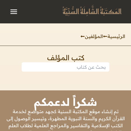
المَكتَبَةُ الشَّامِلَةُ السُّنِّيَّةُ
الرئيسية
المؤلفين
كتب المؤلف
شكراً لدعمكم
تم إنشاء موقع المكتبة السنية كجهد متواضع لخدمة
القرآن الكريم والسنة النبوية المطهرة، وتيسير الوصول إلى
الكتب الإسلامية والتفاسير والمراجع العلمية لطلاب العلم