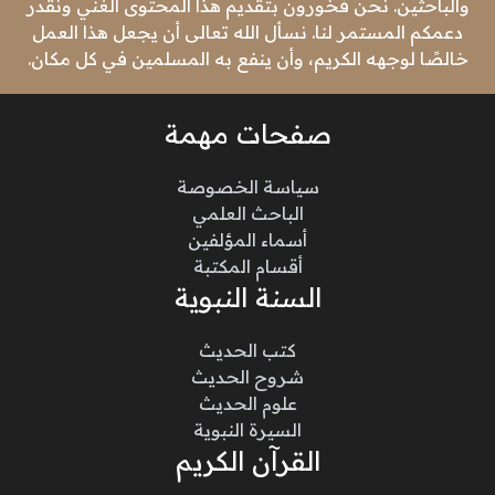
والباحثين. نحن فخورون بتقديم هذا المحتوى الغني ونقدر
دعمكم المستمر لنا. نسأل الله تعالى أن يجعل هذا العمل
خالصًا لوجهه الكريم، وأن ينفع به المسلمين في كل مكان.
صفحات مهمة
سياسة الخصوصة
الباحث العلمي
أسماء المؤلفين
أقسام المكتبة
السنة النبوية
كتب الحديث
شروح الحديث
علوم الحديث
السيرة النبوية
القرآن الكريم