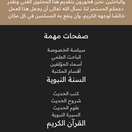
والباحثين. نحن فخورون بتقديم هذا المحتوى الغني ونقدر
دعمكم المستمر لنا. نسأل الله تعالى أن يجعل هذا العمل
خالصًا لوجهه الكريم، وأن ينفع به المسلمين في كل مكان.
صفحات مهمة
سياسة الخصوصة
الباحث العلمي
أسماء المؤلفين
أقسام المكتبة
السنة النبوية
كتب الحديث
شروح الحديث
علوم الحديث
السيرة النبوية
القرآن الكريم