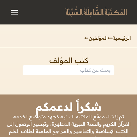
المَكتَبَةُ الشَّامِلَةُ السُّنِّيَّةُ
الرئيسية
المؤلفين
كتب المؤلف
شكراً لدعمكم
تم إنشاء موقع المكتبة السنية كجهد متواضع لخدمة
القرآن الكريم والسنة النبوية المطهرة، وتيسير الوصول إلى
الكتب الإسلامية والتفاسير والمراجع العلمية لطلاب العلم