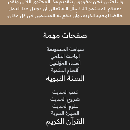
والباحثين. نحن فخورون بتقديم هذا المحتوى الغني ونقدر
دعمكم المستمر لنا. نسأل الله تعالى أن يجعل هذا العمل
خالصًا لوجهه الكريم، وأن ينفع به المسلمين في كل مكان.
صفحات مهمة
سياسة الخصوصة
الباحث العلمي
أسماء المؤلفين
أقسام المكتبة
السنة النبوية
كتب الحديث
شروح الحديث
علوم الحديث
السيرة النبوية
القرآن الكريم