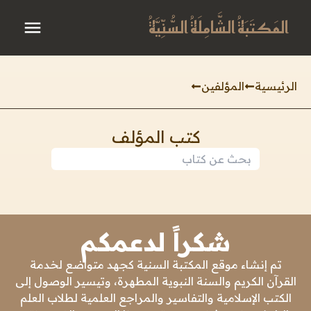
المَكتَبَةُ الشَّامِلَةُ السُّنِّيَّةُ
الرئيسية
المؤلفين
كتب المؤلف
شكراً لدعمكم
تم إنشاء موقع المكتبة السنية كجهد متواضع لخدمة
القرآن الكريم والسنة النبوية المطهرة، وتيسير الوصول إلى
الكتب الإسلامية والتفاسير والمراجع العلمية لطلاب العلم