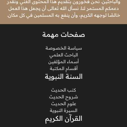
والباحثين. نحن فخورون بتقديم هذا المحتوى الغني ونقدر
دعمكم المستمر لنا. نسأل الله تعالى أن يجعل هذا العمل
خالصًا لوجهه الكريم، وأن ينفع به المسلمين في كل مكان.
صفحات مهمة
سياسة الخصوصة
الباحث العلمي
أسماء المؤلفين
أقسام المكتبة
السنة النبوية
كتب الحديث
شروح الحديث
علوم الحديث
السيرة النبوية
القرآن الكريم