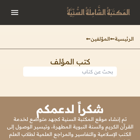
المَكتَبَةُ الشَّامِلَةُ السُّنِّيَّةُ
الرئيسية
المؤلفين
كتب المؤلف
شكراً لدعمكم
تم إنشاء موقع المكتبة السنية كجهد متواضع لخدمة
القرآن الكريم والسنة النبوية المطهرة، وتيسير الوصول إلى
الكتب الإسلامية والتفاسير والمراجع العلمية لطلاب العلم