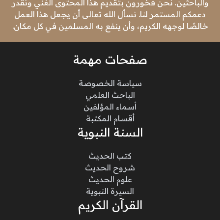
والباحثين. نحن فخورون بتقديم هذا المحتوى الغني ونقدر
دعمكم المستمر لنا. نسأل الله تعالى أن يجعل هذا العمل
خالصًا لوجهه الكريم، وأن ينفع به المسلمين في كل مكان.
صفحات مهمة
سياسة الخصوصة
الباحث العلمي
أسماء المؤلفين
أقسام المكتبة
السنة النبوية
كتب الحديث
شروح الحديث
علوم الحديث
السيرة النبوية
القرآن الكريم