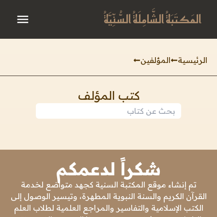
المَكتَبَةُ الشَّامِلَةُ السُّنِّيَّةُ
الرئيسية
المؤلفين
كتب المؤلف
شكراً لدعمكم
تم إنشاء موقع المكتبة السنية كجهد متواضع لخدمة
القرآن الكريم والسنة النبوية المطهرة، وتيسير الوصول إلى
الكتب الإسلامية والتفاسير والمراجع العلمية لطلاب العلم