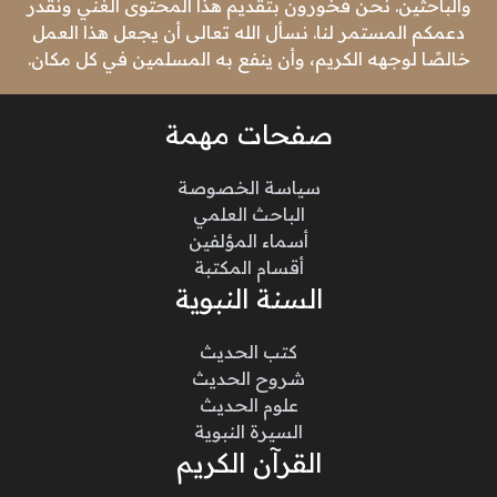
والباحثين. نحن فخورون بتقديم هذا المحتوى الغني ونقدر
دعمكم المستمر لنا. نسأل الله تعالى أن يجعل هذا العمل
خالصًا لوجهه الكريم، وأن ينفع به المسلمين في كل مكان.
صفحات مهمة
سياسة الخصوصة
الباحث العلمي
أسماء المؤلفين
أقسام المكتبة
السنة النبوية
كتب الحديث
شروح الحديث
علوم الحديث
السيرة النبوية
القرآن الكريم