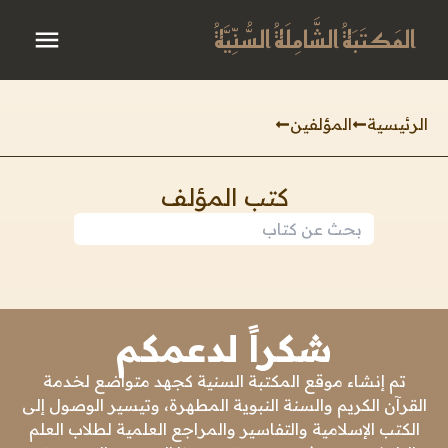
المَكتَبَةُ الشَّامِلَةُ السُّنِّيَّةُ
الرئيسية
المؤلفين
كتب المؤلف
شكراً لدعمكم
تم إنشاء موقع المكتبة السنية كجهد متواضع لخدمة
القرآن الكريم والسنة النبوية المطهرة، وتيسير الوصول إلى
الكتب الإسلامية والتفاسير والمراجع العلمية لطلاب العلم