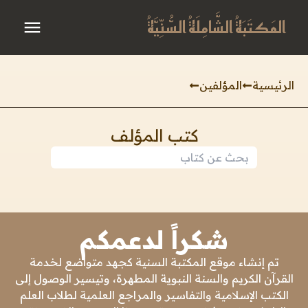
المَكتَبَةُ الشَّامِلَةُ السُّنِّيَّةُ
الرئيسية
المؤلفين
كتب المؤلف
شكراً لدعمكم
تم إنشاء موقع المكتبة السنية كجهد متواضع لخدمة
القرآن الكريم والسنة النبوية المطهرة، وتيسير الوصول إلى
الكتب الإسلامية والتفاسير والمراجع العلمية لطلاب العلم