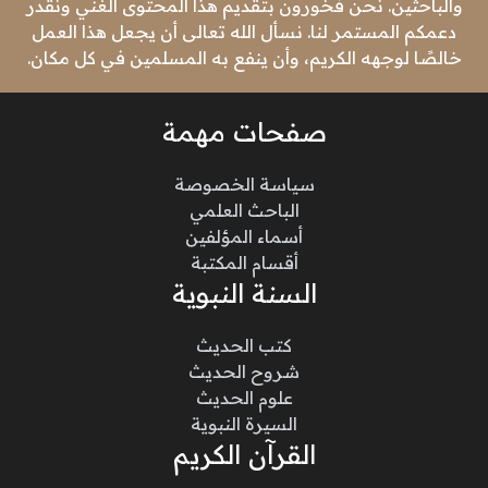
والباحثين. نحن فخورون بتقديم هذا المحتوى الغني ونقدر
دعمكم المستمر لنا. نسأل الله تعالى أن يجعل هذا العمل
خالصًا لوجهه الكريم، وأن ينفع به المسلمين في كل مكان.
صفحات مهمة
سياسة الخصوصة
الباحث العلمي
أسماء المؤلفين
أقسام المكتبة
السنة النبوية
كتب الحديث
شروح الحديث
علوم الحديث
السيرة النبوية
القرآن الكريم