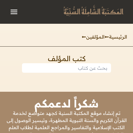
المَكتَبَةُ الشَّامِلَةُ السُّنِّيَّةُ
الرئيسية
المؤلفين
كتب المؤلف
شكراً لدعمكم
تم إنشاء موقع المكتبة السنية كجهد متواضع لخدمة
القرآن الكريم والسنة النبوية المطهرة، وتيسير الوصول إلى
الكتب الإسلامية والتفاسير والمراجع العلمية لطلاب العلم