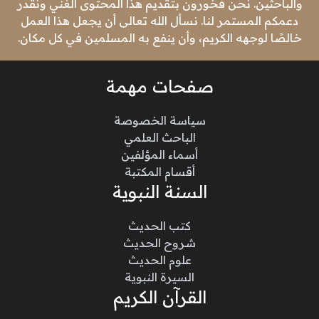
والباحثين. نحن فخورون بتقديم هذا المحتوى الغني ونقدر
دعمكم المستمر لنا. نسأل الله تعالى أن يجعل هذا العمل
خالصًا لوجهه الكريم، وأن ينفع به المسلمين في كل مكان.
صفحات مهمة
سياسة الخصوصة
الباحث العلمي
أسماء المؤلفين
أقسام المكتبة
السنة النبوية
كتب الحديث
شروح الحديث
علوم الحديث
السيرة النبوية
القرآن الكريم