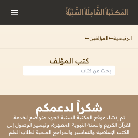
المَكتَبَةُ الشَّامِلَةُ السُّنِّيَّةُ
الرئيسية
المؤلفين
كتب المؤلف
شكراً لدعمكم
تم إنشاء موقع المكتبة السنية كجهد متواضع لخدمة
القرآن الكريم والسنة النبوية المطهرة، وتيسير الوصول إلى
الكتب الإسلامية والتفاسير والمراجع العلمية لطلاب العلم