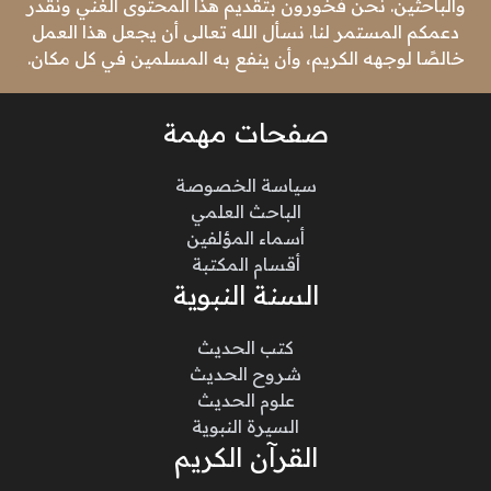
والباحثين. نحن فخورون بتقديم هذا المحتوى الغني ونقدر
دعمكم المستمر لنا. نسأل الله تعالى أن يجعل هذا العمل
خالصًا لوجهه الكريم، وأن ينفع به المسلمين في كل مكان.
صفحات مهمة
سياسة الخصوصة
الباحث العلمي
أسماء المؤلفين
أقسام المكتبة
السنة النبوية
كتب الحديث
شروح الحديث
علوم الحديث
السيرة النبوية
القرآن الكريم