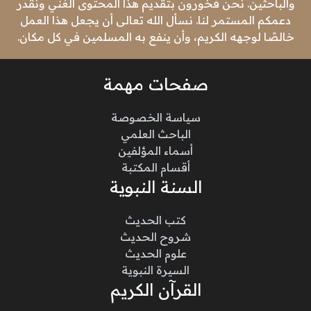
والباحثين. نحن فخورون بتقديم هذا المحتوى الغني ونقدر
دعمكم المستمر لنا. نسأل الله تعالى أن يجعل هذا العمل
خالصًا لوجهه الكريم، وأن ينفع به المسلمين في كل مكان.
صفحات مهمة
سياسة الخصوصة
الباحث العلمي
أسماء المؤلفين
أقسام المكتبة
السنة النبوية
كتب الحديث
شروح الحديث
علوم الحديث
السيرة النبوية
القرآن الكريم