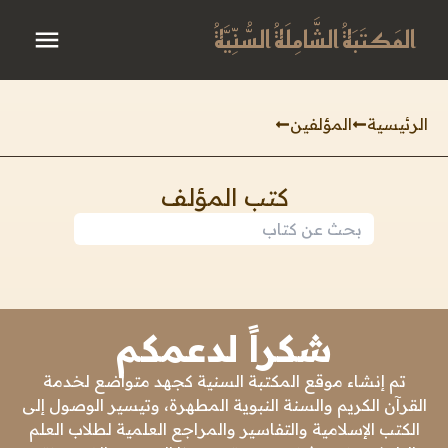
المَكتَبَةُ الشَّامِلَةُ السُّنِّيَّةُ
الرئيسية
المؤلفين
كتب المؤلف
شكراً لدعمكم
تم إنشاء موقع المكتبة السنية كجهد متواضع لخدمة
القرآن الكريم والسنة النبوية المطهرة، وتيسير الوصول إلى
الكتب الإسلامية والتفاسير والمراجع العلمية لطلاب العلم