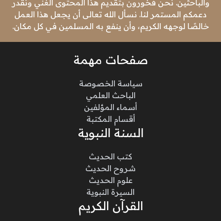
والباحثين. نحن فخورون بتقديم هذا المحتوى الغني ونقدر
دعمكم المستمر لنا. نسأل الله تعالى أن يجعل هذا العمل
خالصًا لوجهه الكريم، وأن ينفع به المسلمين في كل مكان.
صفحات مهمة
سياسة الخصوصة
الباحث العلمي
أسماء المؤلفين
أقسام المكتبة
السنة النبوية
كتب الحديث
شروح الحديث
علوم الحديث
السيرة النبوية
القرآن الكريم