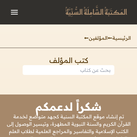
المَكتَبَةُ الشَّامِلَةُ السُّنِّيَّةُ
الرئيسية
المؤلفين
كتب المؤلف
شكراً لدعمكم
تم إنشاء موقع المكتبة السنية كجهد متواضع لخدمة
القرآن الكريم والسنة النبوية المطهرة، وتيسير الوصول إلى
الكتب الإسلامية والتفاسير والمراجع العلمية لطلاب العلم