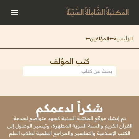
المَكتَبَةُ الشَّامِلَةُ السُّنِّيَّةُ
الرئيسية
المؤلفين
كتب المؤلف
شكراً لدعمكم
تم إنشاء موقع المكتبة السنية كجهد متواضع لخدمة
القرآن الكريم والسنة النبوية المطهرة، وتيسير الوصول إلى
الكتب الإسلامية والتفاسير والمراجع العلمية لطلاب العلم