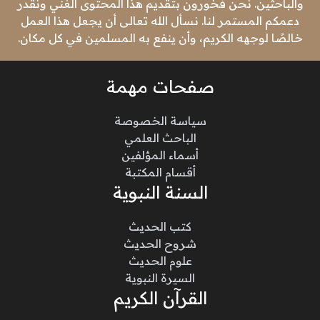
والباحثين. نحن فخورون بتقديم هذا المحتوى الغني ونقدر
دعمكم المستمر لنا. نسأل الله تعالى أن يجعل هذا العمل
خالصًا لوجهه الكريم، وأن ينفع به المسلمين في كل مكان.
صفحات مهمة
سياسة الخصوصة
الباحث العلمي
أسماء المؤلفين
أقسام المكتبة
السنة النبوية
كتب الحديث
شروح الحديث
علوم الحديث
السيرة النبوية
القرآن الكريم