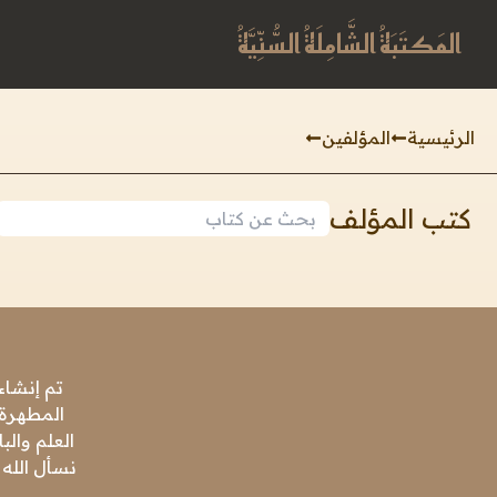
المَكتَبَةُ الشَّامِلَةُ السُّنِّيَّةُ
الرئيسية
المؤلفين
كتب المؤلف
تم إنشاء
المطهرة،
العلم وال
نسأل الله 