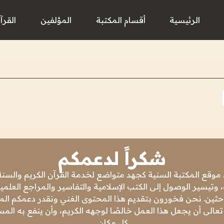
الرئيسية
أقسام المكتبة
المؤلفين
القرآ
شكراً لدعمكم
 موقع المكتبة السنية كجهد متواضع لخدمة القرآن الكريم والسنة 
 وتيسير الوصول إلى الكتب الإسلامية والتفاسير والمراجع العلمي
باحثين. نحن فخورون بتقديم هذا المحتوى الغني ونقدر دعمكم المس
تعالى أن يجعل هذا العمل خالصًا لوجهه الكريم، وأن ينفع به ال
كل مكان.