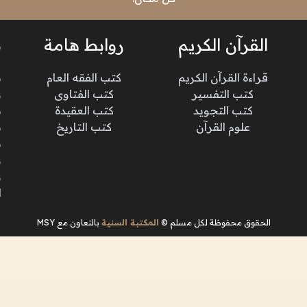
القرآن الكريم
روابط هامة
ن
قراءة القرآن الكريم
كتب الفقه العام
م
كتب التفسير
كتب الفتاوى
و
كتب التجويد
كتب العقيدة
ن
علوم القرآن
كتب التاريخ
م
م
و
و
ا
الحقوق محفوظة لكل مسلم ©
المكتبة السنية
بالتعاون مع MSY