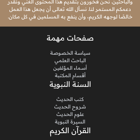
والباحثين. نحن فخورون بتقديم هذا المحتوى الغني ونقدر
دعمكم المستمر لنا. نسأل الله تعالى أن يجعل هذا العمل
خالصًا لوجهه الكريم، وأن ينفع به المسلمين في كل مكان.
صفحات مهمة
سياسة الخصوصة
الباحث العلمي
أسماء المؤلفين
أقسام المكتبة
السنة النبوية
كتب الحديث
شروح الحديث
علوم الحديث
السيرة النبوية
القرآن الكريم