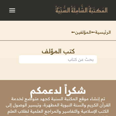
المَكتَبَةُ الشَّامِلَةُ السُّنِّيَّةُ
الرئيسية
المؤلفين
كتب المؤلف
شكراً لدعمكم
تم إنشاء موقع المكتبة السنية كجهد متواضع لخدمة
القرآن الكريم والسنة النبوية المطهرة، وتيسير الوصول إلى
الكتب الإسلامية والتفاسير والمراجع العلمية لطلاب العلم