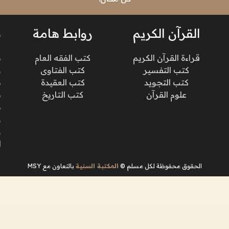
القرآن الكريم
روابط هامة
ن
قراءة القرآن الكريم
كتب الفقه العام
م
كتب التفسير
كتب الفتاوى
و
كتب التجويد
كتب العقيدة
ن
علوم القرآن
كتب التاريخ
م
م
و
و
ا
الحقوق محفوظة لكل مسلم ©
المكتبة السنية
بالتعاون مع MSY