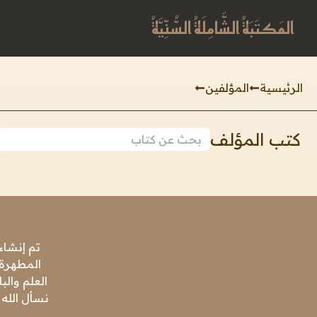
المَكتَبَةُ الشَّامِلَةُ السُّنِّيَّةُ
الرئيسية
المؤلفين
كتب المؤلف
تم إنشاء
المطهرة،
العلم وال
نسأل الله 