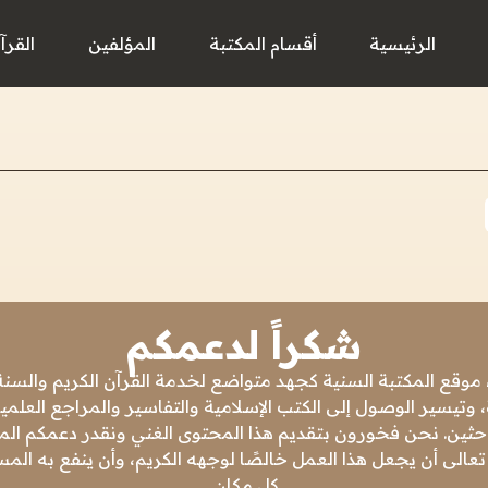
الرئيسية
أقسام المكتبة
المؤلفين
القرآ
شكراً لدعمكم
 موقع المكتبة السنية كجهد متواضع لخدمة القرآن الكريم والسنة 
 وتيسير الوصول إلى الكتب الإسلامية والتفاسير والمراجع العلمي
باحثين. نحن فخورون بتقديم هذا المحتوى الغني ونقدر دعمكم المس
تعالى أن يجعل هذا العمل خالصًا لوجهه الكريم، وأن ينفع به ال
كل مكان.