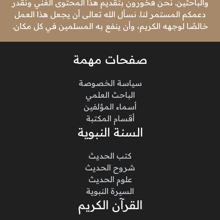
والباحثين. نحن فخورون بتقديم هذا المحتوى الغني ونقدر
دعمكم المستمر لنا. نسأل الله تعالى أن يجعل هذا العمل
خالصًا لوجهه الكريم، وأن ينفع به المسلمين في كل مكان.
صفحات مهمة
سياسة الخصوصة
الباحث العلمي
أسماء المؤلفين
أقسام المكتبة
السنة النبوية
كتب الحديث
شروح الحديث
علوم الحديث
السيرة النبوية
القرآن الكريم