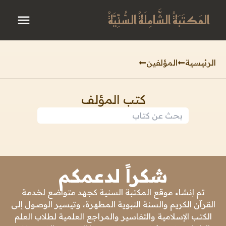
المَكتَبَةُ الشَّامِلَةُ السُّنِّيَّةُ
الرئيسية
المؤلفين
كتب المؤلف
شكراً لدعمكم
تم إنشاء موقع المكتبة السنية كجهد متواضع لخدمة
القرآن الكريم والسنة النبوية المطهرة، وتيسير الوصول إلى
الكتب الإسلامية والتفاسير والمراجع العلمية لطلاب العلم