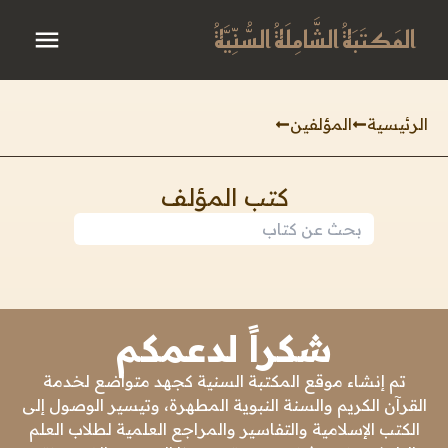
المَكتَبَةُ الشَّامِلَةُ السُّنِّيَّةُ
الرئيسية
المؤلفين
كتب المؤلف
شكراً لدعمكم
تم إنشاء موقع المكتبة السنية كجهد متواضع لخدمة
القرآن الكريم والسنة النبوية المطهرة، وتيسير الوصول إلى
الكتب الإسلامية والتفاسير والمراجع العلمية لطلاب العلم