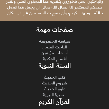
والباحثين. نحن فخورون بتقديم هذا المحتوى الغني ونقدر
دعمكم المستمر لنا. نسأل الله تعالى أن يجعل هذا العمل
خالصًا لوجهه الكريم، وأن ينفع به المسلمين في كل مكان.
صفحات مهمة
سياسة الخصوصة
الباحث العلمي
أسماء المؤلفين
أقسام المكتبة
السنة النبوية
كتب الحديث
شروح الحديث
علوم الحديث
السيرة النبوية
القرآن الكريم