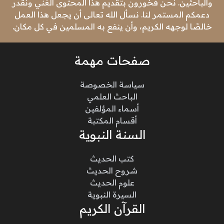
والباحثين. نحن فخورون بتقديم هذا المحتوى الغني ونقدر
دعمكم المستمر لنا. نسأل الله تعالى أن يجعل هذا العمل
خالصًا لوجهه الكريم، وأن ينفع به المسلمين في كل مكان.
صفحات مهمة
سياسة الخصوصة
الباحث العلمي
أسماء المؤلفين
أقسام المكتبة
السنة النبوية
كتب الحديث
شروح الحديث
علوم الحديث
السيرة النبوية
القرآن الكريم