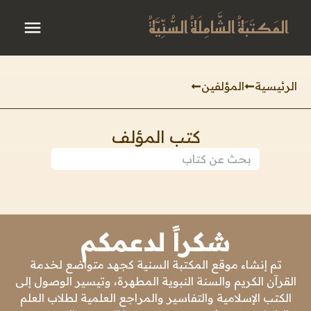
المَكتَبَةُ الشَّامِلَةُ السُّنِّيَّةُ
الرئيسية
المؤلفين
كتب المؤلف
شكراً لدعمكم
تم إنشاء موقع المكتبة السنية كجهد متواضع لخدمة
القرآن الكريم والسنة النبوية المطهرة، وتيسير الوصول إلى
الكتب الإسلامية والتفاسير والمراجع العلمية لطلاب العلم