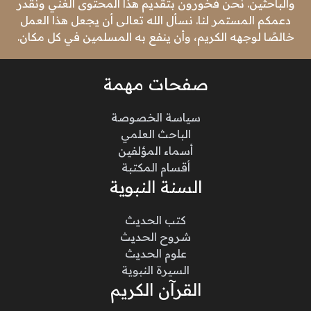
والباحثين. نحن فخورون بتقديم هذا المحتوى الغني ونقدر
دعمكم المستمر لنا. نسأل الله تعالى أن يجعل هذا العمل
خالصًا لوجهه الكريم، وأن ينفع به المسلمين في كل مكان.
صفحات مهمة
سياسة الخصوصة
الباحث العلمي
أسماء المؤلفين
أقسام المكتبة
السنة النبوية
كتب الحديث
شروح الحديث
علوم الحديث
السيرة النبوية
القرآن الكريم