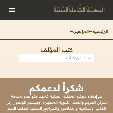
المَكتَبَةُ الشَّامِلَةُ السُّنِّيَّةُ
الرئيسية
المؤلفين
كتب المؤلف
شكراً لدعمكم
تم إنشاء موقع المكتبة السنية كجهد متواضع لخدمة
القرآن الكريم والسنة النبوية المطهرة، وتيسير الوصول إلى
الكتب الإسلامية والتفاسير والمراجع العلمية لطلاب العلم