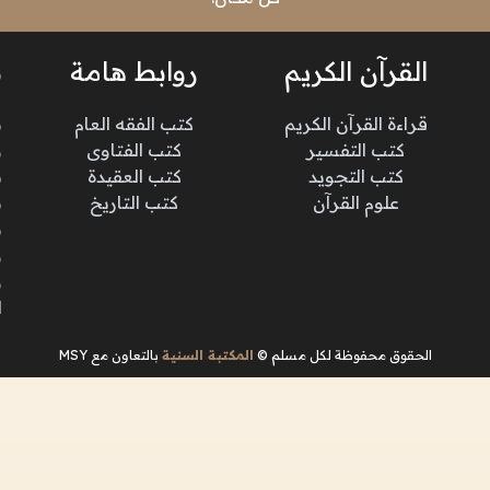
القرآن الكريم
روابط هامة
ن
قراءة القرآن الكريم
كتب الفقه العام
م
كتب التفسير
كتب الفتاوى
و
كتب التجويد
كتب العقيدة
ن
علوم القرآن
كتب التاريخ
م
م
و
و
ا
الحقوق محفوظة لكل مسلم ©
المكتبة السنية
بالتعاون مع MSY