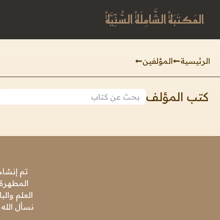
المَكتَبَةُ الشَّامِلَةُ السُّنِّيَّةُ
الرئيسية
المؤلفين
كتب المؤلف
تم إنشاء
المطهرة،
العلم وال
نسأل الله 