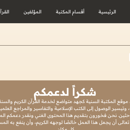
الرئيسية
أقسام المكتبة
المؤلفين
القرآ
شكراً لدعمكم
 موقع المكتبة السنية كجهد متواضع لخدمة القرآن الكريم والسنة 
 وتيسير الوصول إلى الكتب الإسلامية والتفاسير والمراجع العلمي
باحثين. نحن فخورون بتقديم هذا المحتوى الغني ونقدر دعمكم المس
تعالى أن يجعل هذا العمل خالصًا لوجهه الكريم، وأن ينفع به ال
كل مكان.