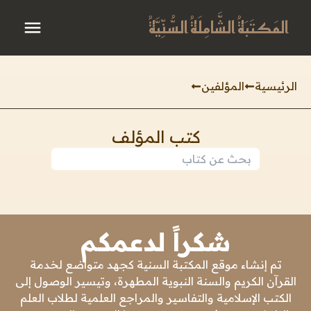
المَكتَبَةُ الشَّامِلَةُ السُّنِّيَّةُ
الرئيسية
المؤلفين
كتب المؤلف
شكراً لدعمكم
تم إنشاء موقع المكتبة السنية كجهد متواضع لخدمة
القرآن الكريم والسنة النبوية المطهرة، وتيسير الوصول إلى
الكتب الإسلامية والتفاسير والمراجع العلمية لطلاب العلم