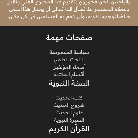
والباحثين. نحن فخورون بتقديم هذا المحتوى الغني ونقدر
دعمكم المستمر لنا. نسأل الله تعالى أن يجعل هذا العمل
خالصًا لوجهه الكريم، وأن ينفع به المسلمين في كل مكان.
صفحات مهمة
سياسة الخصوصة
الباحث العلمي
أسماء المؤلفين
أقسام المكتبة
السنة النبوية
كتب الحديث
شروح الحديث
علوم الحديث
السيرة النبوية
القرآن الكريم