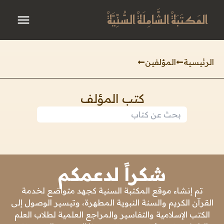
المَكتَبَةُ الشَّامِلَةُ السُّنِّيَّةُ
الرئيسية
المؤلفين
كتب المؤلف
شكراً لدعمكم
تم إنشاء موقع المكتبة السنية كجهد متواضع لخدمة
القرآن الكريم والسنة النبوية المطهرة، وتيسير الوصول إلى
الكتب الإسلامية والتفاسير والمراجع العلمية لطلاب العلم