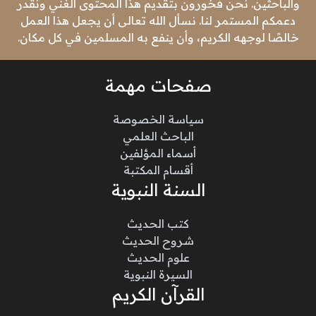
والباحثين. نحن فخورون بتقديم هذا المحتوى الغني ونقدر
دعمكم المستمر لنا. نسأل الله تعالى أن يجعل هذا العمل
خالصًا لوجهه الكريم، وأن ينفع به المسلمين في كل مكان.
صفحات مهمة
سياسة الخصوصة
الباحث العلمي
أسماء المؤلفين
أقسام المكتبة
السنة النبوية
كتب الحديث
شروح الحديث
علوم الحديث
السيرة النبوية
القرآن الكريم