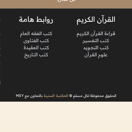
القرآن الكريم
روابط هامة
ن
قراءة القرآن الكريم
كتب الفقه العام
م
كتب التفسير
كتب الفتاوى
و
كتب التجويد
كتب العقيدة
ن
علوم القرآن
كتب التاريخ
م
م
و
و
ا
الحقوق محفوظة لكل مسلم ©
المكتبة السنية
بالتعاون مع MSY