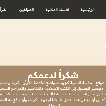
الرئيسية
أقسام المكتبة
المؤلفين
القرآ
شكراً لدعمكم
 موقع المكتبة السنية كجهد متواضع لخدمة القرآن الكريم والسنة 
 وتيسير الوصول إلى الكتب الإسلامية والتفاسير والمراجع العلمي
باحثين. نحن فخورون بتقديم هذا المحتوى الغني ونقدر دعمكم المس
تعالى أن يجعل هذا العمل خالصًا لوجهه الكريم، وأن ينفع به ال
كل مكان.