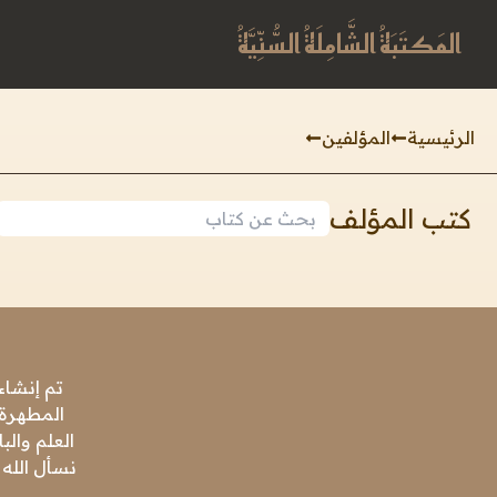
المَكتَبَةُ الشَّامِلَةُ السُّنِّيَّةُ
الرئيسية
المؤلفين
كتب المؤلف
تم إنشاء
المطهرة،
العلم وال
نسأل الله 