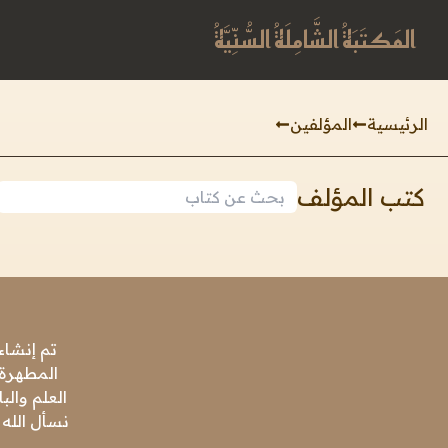
المَكتَبَةُ الشَّامِلَةُ السُّنِّيَّةُ
الرئيسية
المؤلفين
كتب المؤلف
تم إنشاء
المطهرة،
العلم وال
نسأل الله 