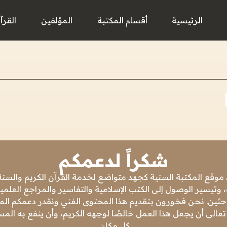
الرئيسية
أقسام المكتبة
المؤلفين
القرآ
شكراً لدعمكم
 موقع المكتبة السنية كجهد متواضع لخدمة القرآن الكريم والسنة 
 وتيسير الوصول إلى الكتب الإسلامية والتفاسير والمراجع العلمي
باحثين. نحن فخورون بتقديم هذا المحتوى الغني ونقدر دعمكم المس
تعالى أن يجعل هذا العمل خالصًا لوجهه الكريم، وأن ينفع به ال
كل مكان.