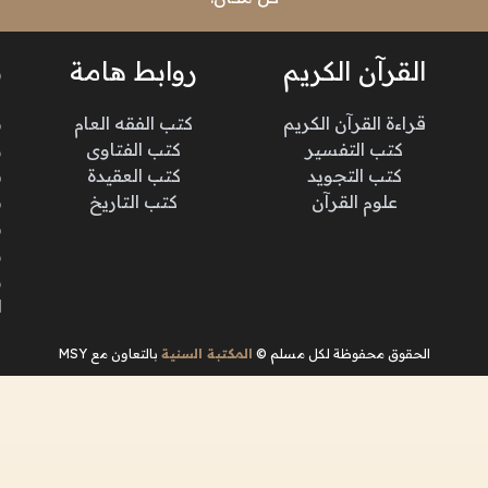
القرآن الكريم
روابط هامة
ن
قراءة القرآن الكريم
كتب الفقه العام
م
كتب التفسير
كتب الفتاوى
و
كتب التجويد
كتب العقيدة
ن
علوم القرآن
كتب التاريخ
م
م
و
و
ا
الحقوق محفوظة لكل مسلم ©
المكتبة السنية
بالتعاون مع MSY