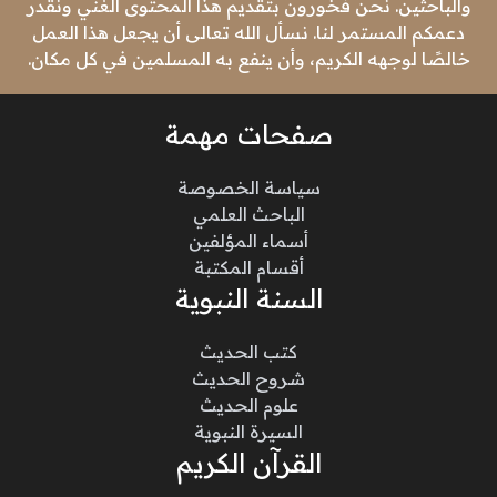
والباحثين. نحن فخورون بتقديم هذا المحتوى الغني ونقدر
دعمكم المستمر لنا. نسأل الله تعالى أن يجعل هذا العمل
خالصًا لوجهه الكريم، وأن ينفع به المسلمين في كل مكان.
صفحات مهمة
سياسة الخصوصة
الباحث العلمي
أسماء المؤلفين
أقسام المكتبة
السنة النبوية
كتب الحديث
شروح الحديث
علوم الحديث
السيرة النبوية
القرآن الكريم