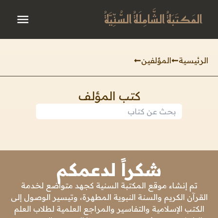
المَكتَبَةُ الشَّامِلَةُ السُّنِّيَّةُ
الرئيسية
المؤلفين
كتب المؤلف
شكراً لدعمكم
تم إنشاء موقع المكتبة السنية كجهد متواضع لخدمة
القرآن الكريم والسنة النبوية المطهرة، وتيسير الوصول إلى
الكتب الإسلامية والتفاسير والمراجع العلمية لطلاب العلم