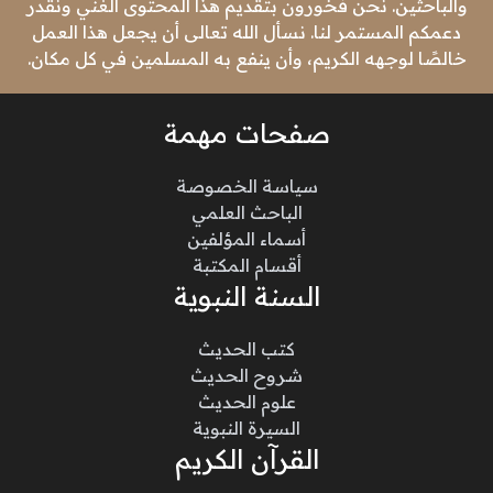
والباحثين. نحن فخورون بتقديم هذا المحتوى الغني ونقدر
دعمكم المستمر لنا. نسأل الله تعالى أن يجعل هذا العمل
خالصًا لوجهه الكريم، وأن ينفع به المسلمين في كل مكان.
صفحات مهمة
سياسة الخصوصة
الباحث العلمي
أسماء المؤلفين
أقسام المكتبة
السنة النبوية
كتب الحديث
شروح الحديث
علوم الحديث
السيرة النبوية
القرآن الكريم