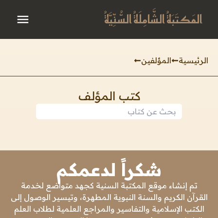
المَكتَبَةُ الشَّامِلَةُ السُّنِّيَّةُ
الرئيسية
المؤلفين
كتب المؤلف
شكراً لدعمكم
تم إنشاء موقع المكتبة السنية كجهد متواضع لخدمة
القرآن الكريم والسنة النبوية المطهرة، وتيسير الوصول إلى
الكتب الإسلامية والتفاسير والمراجع العلمية لطلاب العلم