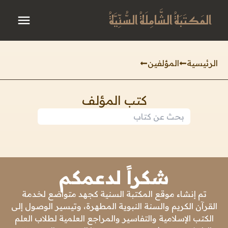
المَكتَبَةُ الشَّامِلَةُ السُّنِّيَّةُ
الرئيسية
المؤلفين
كتب المؤلف
شكراً لدعمكم
تم إنشاء موقع المكتبة السنية كجهد متواضع لخدمة
القرآن الكريم والسنة النبوية المطهرة، وتيسير الوصول إلى
الكتب الإسلامية والتفاسير والمراجع العلمية لطلاب العلم