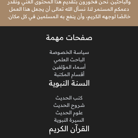
والباحثين. نحن فخورون بتقديم هذا المحتوى الغني ونقدر
دعمكم المستمر لنا. نسأل الله تعالى أن يجعل هذا العمل
خالصًا لوجهه الكريم، وأن ينفع به المسلمين في كل مكان.
صفحات مهمة
سياسة الخصوصة
الباحث العلمي
أسماء المؤلفين
أقسام المكتبة
السنة النبوية
كتب الحديث
شروح الحديث
علوم الحديث
السيرة النبوية
القرآن الكريم