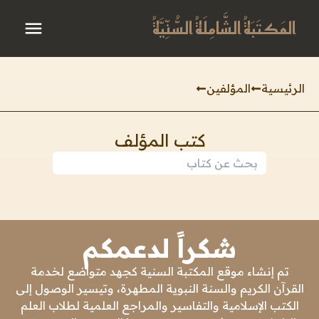
المَكتَبَةُ الشَّامِلَةُ السُّنِّيَّةُ
الرئيسية
المؤلفين
كتب المؤلف
شكراً لدعمكم
تم إنشاء موقع المكتبة السنية كجهد متواضع لخدمة
القرآن الكريم والسنة النبوية المطهرة، وتيسير الوصول إلى
الكتب الإسلامية والتفاسير والمراجع العلمية لطلاب العلم