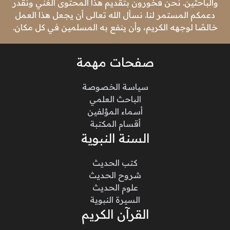
والباحثين. نحن فخورون بتقديم هذا المحتوى الغني ونقدر
دعمكم المستمر لنا. نسأل الله تعالى أن يجعل هذا العمل
خالصًا لوجهه الكريم، وأن ينفع به المسلمين في كل مكان.
صفحات مهمة
سياسة الخصوصة
الباحث العلمي
أسماء المؤلفين
أقسام المكتبة
السنة النبوية
كتب الحديث
شروح الحديث
علوم الحديث
السيرة النبوية
القرآن الكريم