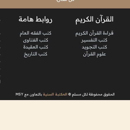
القرآن الكريم
روابط هامة
ن
قراءة القرآن الكريم
كتب الفقه العام
م
كتب التفسير
كتب الفتاوى
و
كتب التجويد
كتب العقيدة
ن
علوم القرآن
كتب التاريخ
م
م
و
و
ا
الحقوق محفوظة لكل مسلم ©
المكتبة السنية
بالتعاون مع MSY