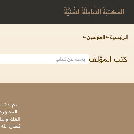
المَكتَبَةُ الشَّامِلَةُ السُّنِّيَّةُ
الرئيسية
المؤلفين
كتب المؤلف
تم إنشاء
المطهرة،
العلم وال
نسأل الله 