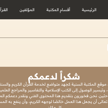
الرئيسية
أقسام المكتبة
المؤلفين
القرآ
شكراً لدعمكم
 موقع المكتبة السنية كجهد متواضع لخدمة القرآن الكريم والسنة 
 وتيسير الوصول إلى الكتب الإسلامية والتفاسير والمراجع العلمي
باحثين. نحن فخورون بتقديم هذا المحتوى الغني ونقدر دعمكم المس
تعالى أن يجعل هذا العمل خالصًا لوجهه الكريم، وأن ينفع به ال
كل مكان.