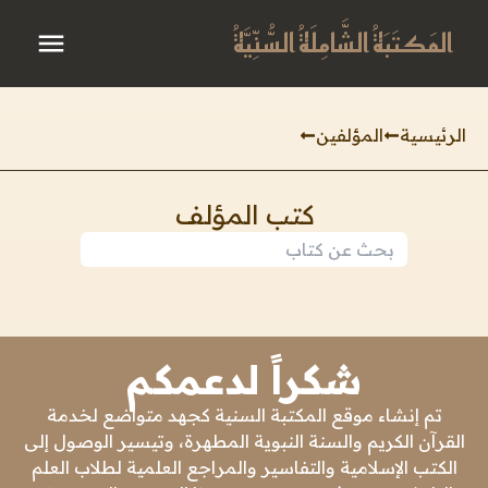
المَكتَبَةُ الشَّامِلَةُ السُّنِّيَّةُ
الرئيسية
المؤلفين
كتب المؤلف
شكراً لدعمكم
تم إنشاء موقع المكتبة السنية كجهد متواضع لخدمة
القرآن الكريم والسنة النبوية المطهرة، وتيسير الوصول إلى
الكتب الإسلامية والتفاسير والمراجع العلمية لطلاب العلم