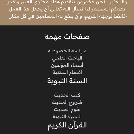
والباحثين. نحن فخورون بتقديم هذا المحتوى الغني ونقدر
دعمكم المستمر لنا. نسأل الله تعالى أن يجعل هذا العمل
خالصًا لوجهه الكريم، وأن ينفع به المسلمين في كل مكان.
صفحات مهمة
سياسة الخصوصة
الباحث العلمي
أسماء المؤلفين
أقسام المكتبة
السنة النبوية
كتب الحديث
شروح الحديث
علوم الحديث
السيرة النبوية
القرآن الكريم