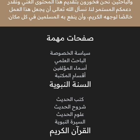
والباحثين. نحن فخورون بتقديم هذا المحتوى الغني ونقدر
دعمكم المستمر لنا. نسأل الله تعالى أن يجعل هذا العمل
خالصًا لوجهه الكريم، وأن ينفع به المسلمين في كل مكان.
صفحات مهمة
سياسة الخصوصة
الباحث العلمي
أسماء المؤلفين
أقسام المكتبة
السنة النبوية
كتب الحديث
شروح الحديث
علوم الحديث
السيرة النبوية
القرآن الكريم