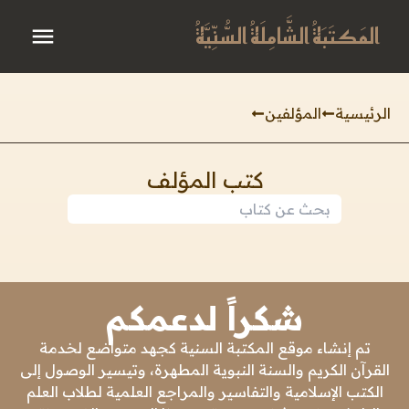
المَكتَبَةُ الشَّامِلَةُ السُّنِّيَّةُ
الرئيسية
المؤلفين
كتب المؤلف
شكراً لدعمكم
تم إنشاء موقع المكتبة السنية كجهد متواضع لخدمة
القرآن الكريم والسنة النبوية المطهرة، وتيسير الوصول إلى
الكتب الإسلامية والتفاسير والمراجع العلمية لطلاب العلم