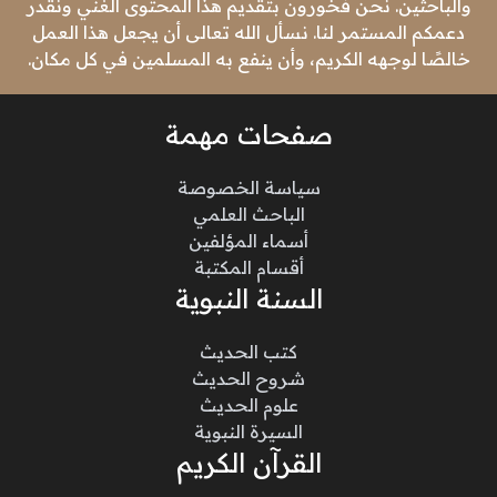
والباحثين. نحن فخورون بتقديم هذا المحتوى الغني ونقدر
دعمكم المستمر لنا. نسأل الله تعالى أن يجعل هذا العمل
خالصًا لوجهه الكريم، وأن ينفع به المسلمين في كل مكان.
صفحات مهمة
سياسة الخصوصة
الباحث العلمي
أسماء المؤلفين
أقسام المكتبة
السنة النبوية
كتب الحديث
شروح الحديث
علوم الحديث
السيرة النبوية
القرآن الكريم