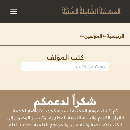
المَكتَبَةُ الشَّامِلَةُ السُّنِّيَّةُ
الرئيسية
المؤلفين
كتب المؤلف
شكراً لدعمكم
تم إنشاء موقع المكتبة السنية كجهد متواضع لخدمة
القرآن الكريم والسنة النبوية المطهرة، وتيسير الوصول إلى
الكتب الإسلامية والتفاسير والمراجع العلمية لطلاب العلم