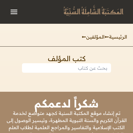
المَكتَبَةُ الشَّامِلَةُ السُّنِّيَّةُ
الرئيسية
المؤلفين
كتب المؤلف
شكراً لدعمكم
تم إنشاء موقع المكتبة السنية كجهد متواضع لخدمة
القرآن الكريم والسنة النبوية المطهرة، وتيسير الوصول إلى
الكتب الإسلامية والتفاسير والمراجع العلمية لطلاب العلم