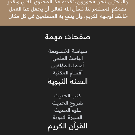
والباحثين. نحن فخورون بتقديم هذا المحتوى الغني ونقدر
دعمكم المستمر لنا. نسأل الله تعالى أن يجعل هذا العمل
خالصًا لوجهه الكريم، وأن ينفع به المسلمين في كل مكان.
صفحات مهمة
سياسة الخصوصة
الباحث العلمي
أسماء المؤلفين
أقسام المكتبة
السنة النبوية
كتب الحديث
شروح الحديث
علوم الحديث
السيرة النبوية
القرآن الكريم