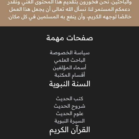
والباحثين. نحن فخورون بتقديم هذا المحتوى الغني ونقدر
دعمكم المستمر لنا. نسأل الله تعالى أن يجعل هذا العمل
خالصًا لوجهه الكريم، وأن ينفع به المسلمين في كل مكان.
صفحات مهمة
سياسة الخصوصة
الباحث العلمي
أسماء المؤلفين
أقسام المكتبة
السنة النبوية
كتب الحديث
شروح الحديث
علوم الحديث
السيرة النبوية
القرآن الكريم