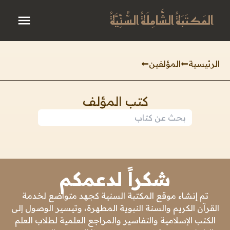
المَكتَبَةُ الشَّامِلَةُ السُّنِّيَّةُ
الرئيسية
المؤلفين
كتب المؤلف
شكراً لدعمكم
تم إنشاء موقع المكتبة السنية كجهد متواضع لخدمة
القرآن الكريم والسنة النبوية المطهرة، وتيسير الوصول إلى
الكتب الإسلامية والتفاسير والمراجع العلمية لطلاب العلم