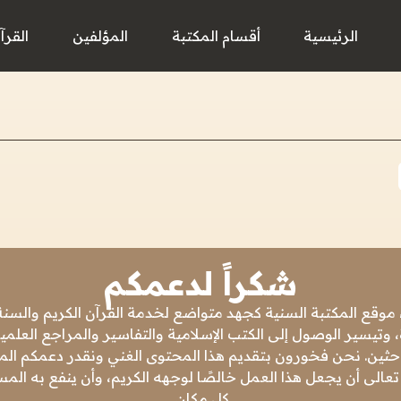
الرئيسية
أقسام المكتبة
المؤلفين
القرآ
شكراً لدعمكم
 موقع المكتبة السنية كجهد متواضع لخدمة القرآن الكريم والسنة 
 وتيسير الوصول إلى الكتب الإسلامية والتفاسير والمراجع العلمي
باحثين. نحن فخورون بتقديم هذا المحتوى الغني ونقدر دعمكم المس
تعالى أن يجعل هذا العمل خالصًا لوجهه الكريم، وأن ينفع به ال
كل مكان.