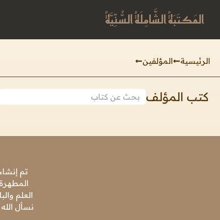
المَكتَبَةُ الشَّامِلَةُ السُّنِّيَّةُ
الرئيسية
المؤلفين
كتب المؤلف
تم إنشاء
المطهرة،
العلم وال
نسأل الله 