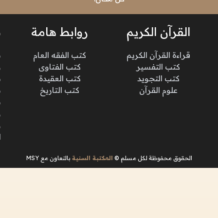
القرآن الكريم
روابط هامة
ن
قراءة القرآن الكريم
كتب الفقه العام
م
كتب التفسير
كتب الفتاوى
و
كتب التجويد
كتب العقيدة
ن
علوم القرآن
كتب التاريخ
م
م
و
و
ا
الحقوق محفوظة لكل مسلم ©
المكتبة السنية
بالتعاون مع MSY