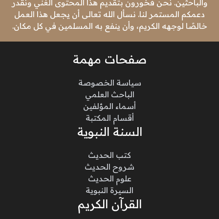
والباحثين. نحن فخورون بتقديم هذا المحتوى الغني ونقدر
دعمكم المستمر لنا. نسأل الله تعالى أن يجعل هذا العمل
خالصًا لوجهه الكريم، وأن ينفع به المسلمين في كل مكان.
صفحات مهمة
سياسة الخصوصة
الباحث العلمي
أسماء المؤلفين
أقسام المكتبة
السنة النبوية
كتب الحديث
شروح الحديث
علوم الحديث
السيرة النبوية
القرآن الكريم