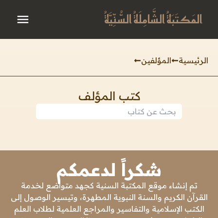
المَكتَبَةُ الشَّامِلَةُ السُّنِّيَّةُ
الرئيسية
المؤلفين
كتب المؤلف
شكراً لدعمكم
تم إنشاء موقع المكتبة السنية كجهد متواضع لخدمة
القرآن الكريم والسنة النبوية المطهرة، وتيسير الوصول إلى
الكتب الإسلامية والتفاسير والمراجع العلمية لطلاب العلم