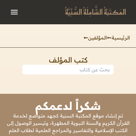
المَكتَبَةُ الشَّامِلَةُ السُّنِّيَّةُ
الرئيسية
المؤلفين
كتب المؤلف
شكراً لدعمكم
تم إنشاء موقع المكتبة السنية كجهد متواضع لخدمة
القرآن الكريم والسنة النبوية المطهرة، وتيسير الوصول إلى
الكتب الإسلامية والتفاسير والمراجع العلمية لطلاب العلم