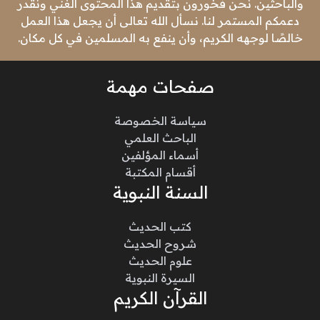
والباحثين. نحن فخورون بتقديم هذا المحتوى الغني ونقدر
دعمكم المستمر لنا. نسأل الله تعالى أن يجعل هذا العمل
خالصًا لوجهه الكريم، وأن ينفع به المسلمين في كل مكان.
صفحات مهمة
سياسة الخصوصة
الباحث العلمي
أسماء المؤلفين
أقسام المكتبة
السنة النبوية
كتب الحديث
شروح الحديث
علوم الحديث
السيرة النبوية
القرآن الكريم