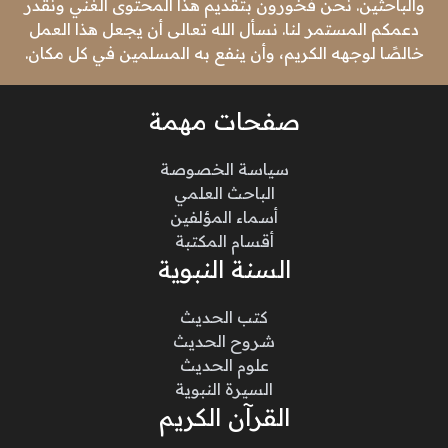
والباحثين. نحن فخورون بتقديم هذا المحتوى الغني ونقدر
دعمكم المستمر لنا. نسأل الله تعالى أن يجعل هذا العمل
خالصًا لوجهه الكريم، وأن ينفع به المسلمين في كل مكان.
صفحات مهمة
سياسة الخصوصة
الباحث العلمي
أسماء المؤلفين
أقسام المكتبة
السنة النبوية
كتب الحديث
شروح الحديث
علوم الحديث
السيرة النبوية
القرآن الكريم