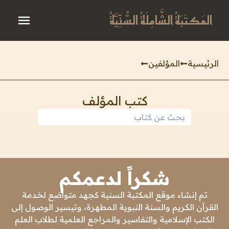
المَكتَبَةُ الشَّامِلَةُ السُّنِّيَّةُ
الرئيسية
المؤلفين
كتب المؤلف
شكراً لدعمكم
تم إنشاء موقع المكتبة السنية كجهد متواضع لخدمة
القرآن الكريم والسنة النبوية المطهرة، وتيسير الوصول إلى
الكتب الإسلامية والتفاسير والمراجع العلمية لطلاب العلم