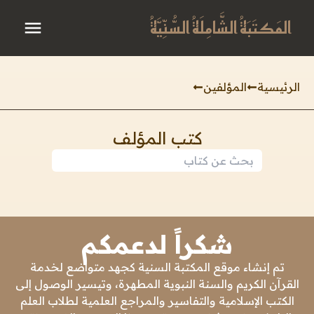
المَكتَبَةُ الشَّامِلَةُ السُّنِّيَّةُ
الرئيسية
المؤلفين
كتب المؤلف
شكراً لدعمكم
تم إنشاء موقع المكتبة السنية كجهد متواضع لخدمة
القرآن الكريم والسنة النبوية المطهرة، وتيسير الوصول إلى
الكتب الإسلامية والتفاسير والمراجع العلمية لطلاب العلم