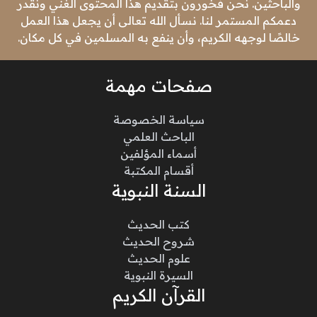
والباحثين. نحن فخورون بتقديم هذا المحتوى الغني ونقدر
دعمكم المستمر لنا. نسأل الله تعالى أن يجعل هذا العمل
خالصًا لوجهه الكريم، وأن ينفع به المسلمين في كل مكان.
صفحات مهمة
سياسة الخصوصة
الباحث العلمي
أسماء المؤلفين
أقسام المكتبة
السنة النبوية
كتب الحديث
شروح الحديث
علوم الحديث
السيرة النبوية
القرآن الكريم