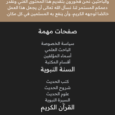
والباحثين. نحن فخورون بتقديم هذا المحتوى الغني ونقدر
دعمكم المستمر لنا. نسأل الله تعالى أن يجعل هذا العمل
خالصًا لوجهه الكريم، وأن ينفع به المسلمين في كل مكان.
صفحات مهمة
سياسة الخصوصة
الباحث العلمي
أسماء المؤلفين
أقسام المكتبة
السنة النبوية
كتب الحديث
شروح الحديث
علوم الحديث
السيرة النبوية
القرآن الكريم