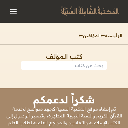
المَكتَبَةُ الشَّامِلَةُ السُّنِّيَّةُ
الرئيسية
المؤلفين
كتب المؤلف
شكراً لدعمكم
تم إنشاء موقع المكتبة السنية كجهد متواضع لخدمة
القرآن الكريم والسنة النبوية المطهرة، وتيسير الوصول إلى
الكتب الإسلامية والتفاسير والمراجع العلمية لطلاب العلم