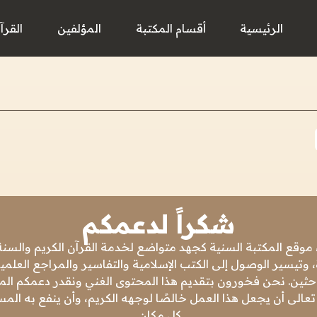
الرئيسية
أقسام المكتبة
المؤلفين
القرآ
شكراً لدعمكم
 موقع المكتبة السنية كجهد متواضع لخدمة القرآن الكريم والسنة 
 وتيسير الوصول إلى الكتب الإسلامية والتفاسير والمراجع العلمي
باحثين. نحن فخورون بتقديم هذا المحتوى الغني ونقدر دعمكم المس
تعالى أن يجعل هذا العمل خالصًا لوجهه الكريم، وأن ينفع به ال
كل مكان.