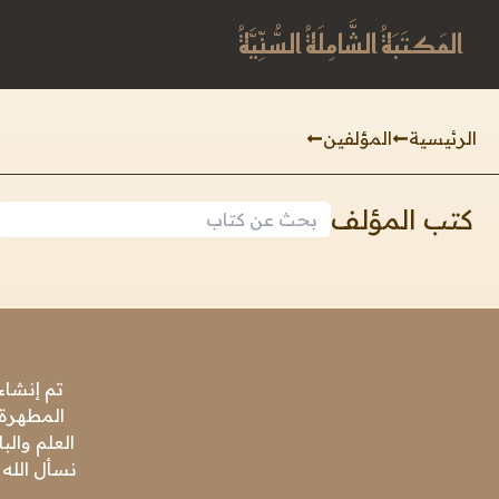
المَكتَبَةُ الشَّامِلَةُ السُّنِّيَّةُ
الرئيسية
المؤلفين
كتب المؤلف
تم إنشاء
المطهرة،
العلم وال
نسأل الله 