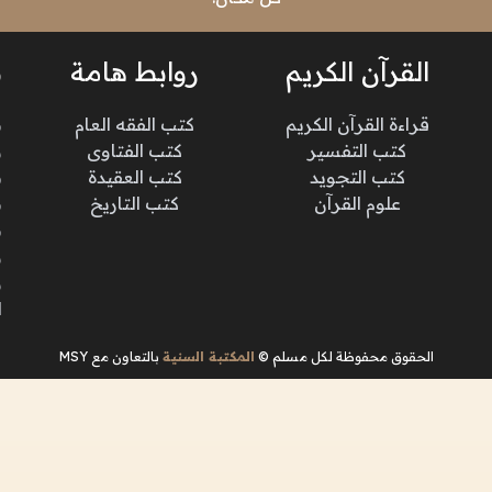
القرآن الكريم
روابط هامة
ن
قراءة القرآن الكريم
كتب الفقه العام
م
كتب التفسير
كتب الفتاوى
و
كتب التجويد
كتب العقيدة
ن
علوم القرآن
كتب التاريخ
م
م
و
و
ا
الحقوق محفوظة لكل مسلم ©
المكتبة السنية
بالتعاون مع MSY