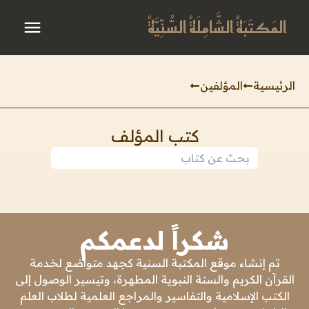
المَكتَبَةُ الشَّامِلَةُ السُّنِّيَّةُ
الرئيسية
المؤلفين
كتب المؤلف
شكراً لدعمكم
تم إنشاء موقع المكتبة السنية كجهد متواضع لخدمة
القرآن الكريم والسنة النبوية المطهرة، وتيسير الوصول إلى
الكتب الإسلامية والتفاسير والمراجع العلمية لطلاب العلم