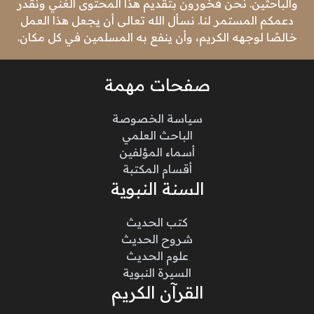
والباحثين. نحن فخورون بتقديم هذا المحتوى الغني ونقدر
دعمكم المستمر لنا. نسأل الله تعالى أن يجعل هذا العمل
خالصًا لوجهه الكريم، وأن ينفع به المسلمين في كل مكان.
صفحات مهمة
سياسة الخصوصة
الباحث العلمي
أسماء المؤلفين
أقسام المكتبة
السنة النبوية
كتب الحديث
شروح الحديث
علوم الحديث
السيرة النبوية
القرآن الكريم