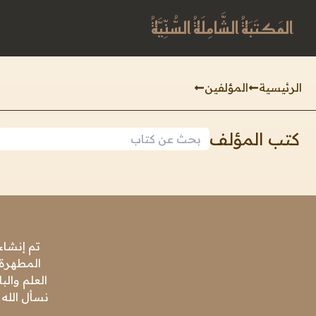
المَكتَبَةُ الشَّامِلَةُ السُّنِّيَّةُ
الرئيسية
المؤلفين
كتب المؤلف
تم إنشاء
المطهرة،
العلم وال
نسأل الله 