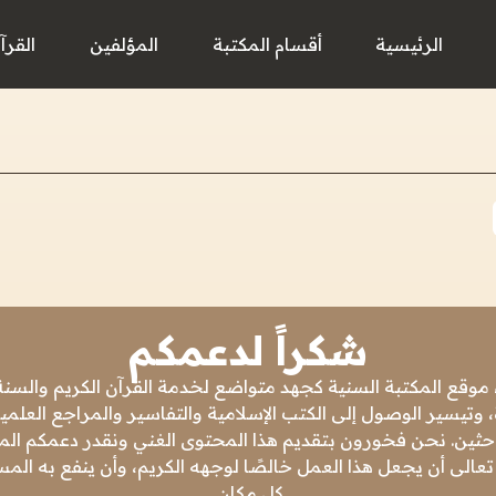
الرئيسية
أقسام المكتبة
المؤلفين
القرآ
شكراً لدعمكم
 موقع المكتبة السنية كجهد متواضع لخدمة القرآن الكريم والسنة 
 وتيسير الوصول إلى الكتب الإسلامية والتفاسير والمراجع العلمي
باحثين. نحن فخورون بتقديم هذا المحتوى الغني ونقدر دعمكم المس
تعالى أن يجعل هذا العمل خالصًا لوجهه الكريم، وأن ينفع به ال
كل مكان.