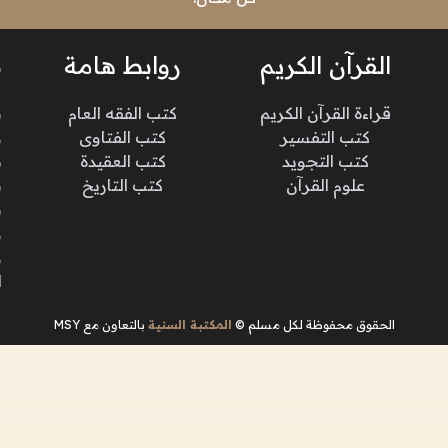
القرآن الكريم
روابط هامة
ن
قراءة القرآن الكريم
كتب الفقه العام
م
كتب التفسير
كتب الفتاوى
و
كتب التجويد
كتب العقيدة
ن
علوم القرآن
كتب التاريخ
م
م
و
و
ا
الحقوق محفوظة لكل مسلم ©
المكتبة السنية
بالتعاون مع MSY